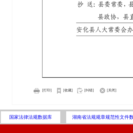
[打印]
[收藏]
[纠错]
[关闭]