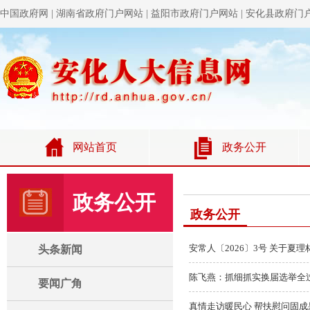
政务公开
政务公开
安常人〔2026〕3号 关于夏
头条新闻
陈飞燕：抓细抓实换届选举全
要闻广角
真情走访暖民心 帮扶慰问固