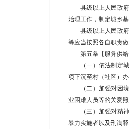
县级以上人民政
治理工作，制定城乡基
县级以上人民政
等应当
按照
各自职责做
第
五
条
【
服务供给
（一）
依法
制定
项下沉至
村（
社区
）
办
（
二
）加强对
困
业困难人员等的关爱照
（
三
）
加强
对精
暴力实施
者
以及刑满释