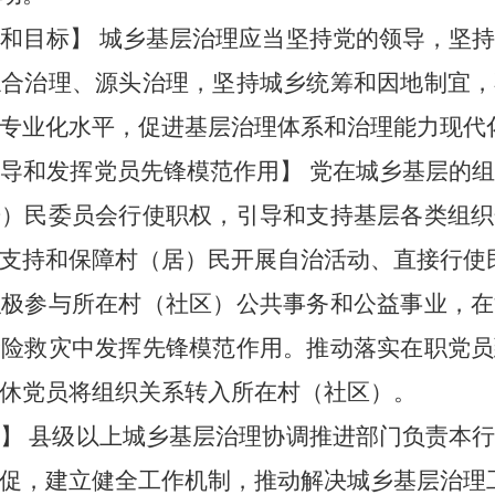
则和目标
】
城乡基层
治理应当坚持党
的
领导
，
坚
综合治理、源头治理，坚持城乡统筹和因地制宜，
专业化水平
，
促进基层治理体系和治理能力现代
领导
和发挥党员先锋模范作用
】
党在城乡基层的
居
）
民委员会行使职权，引导和支持基层各类组织
支持和保障
村（居）
民开展自治活动、直接行使
积极参与所在村（社区）公共事务和公益事业，在
抢险救灾
中发挥先锋模范作用。推动落实在职
党员
休党员将组织关系转入所在村（社区）。
责
】
县级以上
城乡基层治理协调推进
部门负责本
促，建立健全
工作
机制，推动解决
城乡基层
治理