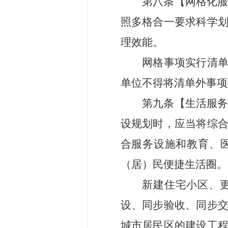
第
八
条
【
网格化
照
多格合一
要求
科学
理效能。
网格事项实行清
单位不得将清单外事项
第
九
条
【
生活
服
设规划
时
，
应当
将综
合服务设施和教育、
（
居
）民便捷生活圈。
新建住宅小区、
设、同步验收、同步
城市居民区
的
建设工