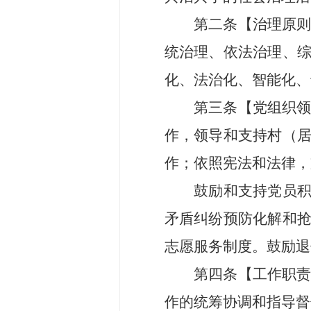
第二条
【
治理原
统治理、依法治理、
化、法治化、智能化、
第三条
【
党组织
作，领导和支持
村
（
作；依照宪法和法律，
鼓励和支持
党员
矛盾纠纷预防化解
和
志愿服务制度。鼓励退
第四条
【
工作职
作的统筹协调和指导督