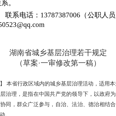
联系。
系电话：13787387006（公职人
50523@qq.com
湖南省
城乡基层
治理若干规定
（草案
·
一审修改第一稿
）
】
本省行政区域内
的
城乡基层
治理
活动
，
适用本
基层
治理，是指
在
中国共产
党的领导下，
以政府为
量协同，群众广泛参与，自治、法治、德治相结合
动。