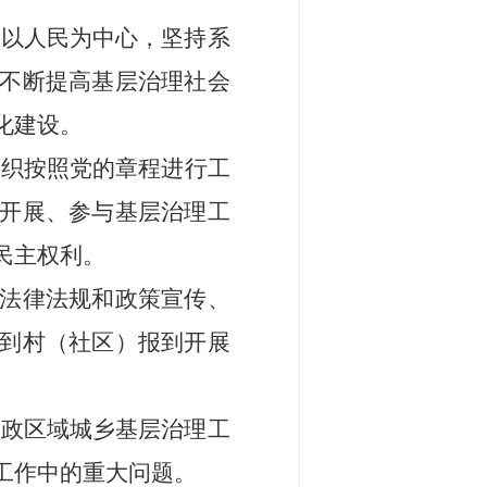
持以人民为中心，坚持系
不断提高
基层
治理社会
化建设
。
组织
按照党
的
章程
进行
工
开展、参与
基层
治理工
民主权利。
法律法规和政策宣传
、
到村（社区）报到开展
行政区域
城乡基层
治理工
工作中的重大问题。