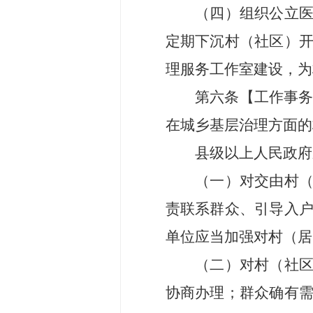
（
四
）组织公立
定期下沉
村（
社区
）
理服务工作室建设，为
第
六
条
【
工作事
在城乡基层治理方面的
县级
以上
人民政府
（一）对交由村
责联系群众、引导入
单位应当加强对村（居
（二）对
村（
社
协商办理；群众确有