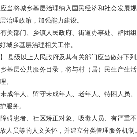
府应当将
城乡基层
治理纳入国民经济和社会发展规
层治理政策，加强能力建设
。
府有关部门、
乡镇人民政府、街道办事处
、群团组
好
城乡基层
治理相关工作。
】
县级以上人民政府及其有关部门应当做好下列
城乡基层
公共服务目录，将与
村
（
居
）民生产生活
理
。
境未成年人、留守未成年人、老年人、
特困人员、
护服务
。
神障碍患者、社区矫正对象、吸毒人员
、有严重不
放人员
等的人文关怀
，
并
建立分类管理服务机制